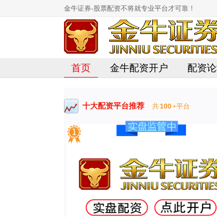
金牛证券-股票配资不将就专业平台才可靠！
首页
金牛配资开户
配资论
十大配资平台推荐
共
100
+平台