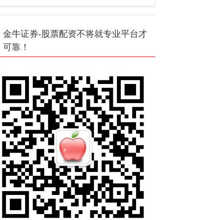
金牛证券-股票配资不将就专业平台才
可靠！