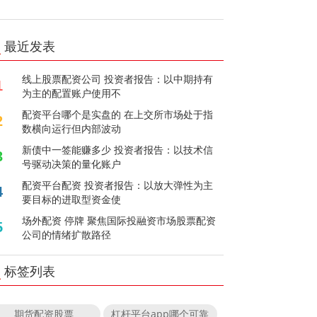
最近发表
线上股票配资公司 投资者报告：以中期持有
1
为主的配置账户使用不
配资平台哪个是实盘的 在上交所市场处于指
2
数横向运行但内部波动
新债中一签能赚多少 投资者报告：以技术信
3
号驱动决策的量化账户
配资平台配资 投资者报告：以放大弹性为主
4
要目标的进取型资金使
场外配资 停牌 聚焦国际投融资市场股票配资
5
公司的情绪扩散路径
标签列表
期货配资股票
杠杆平台app哪个可靠