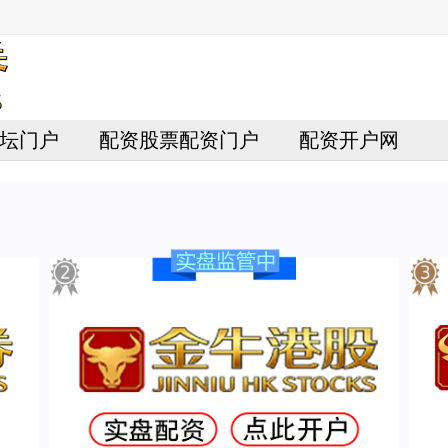
坛门户
配资股票配资门户
配资开户网