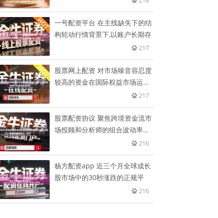
一号配资平台 在主线缺失下的结
构轮动行情背景下,以账户长期存
217
股票网上配资 对市场噪音容忍度
较高的资金在国际权益市场运用
手
217
股票配资协议 聚焦跨境资金流市
场投顾和分析师的组合波动率控
制
216
杨方配资app 近三个月全球成长
股市场中的30秒涨跌的正规平
216