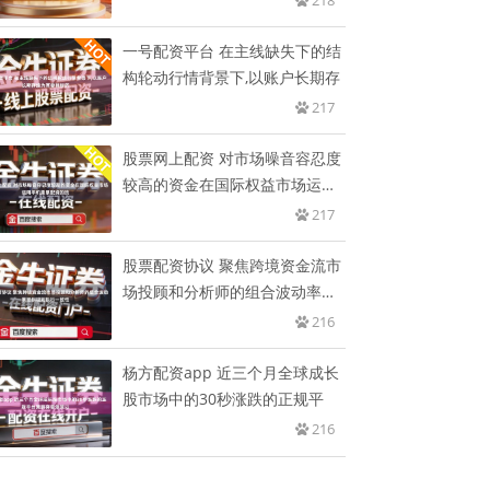
一号配资平台 在主线缺失下的结
构轮动行情背景下,以账户长期存
217
股票网上配资 对市场噪音容忍度
较高的资金在国际权益市场运用
手
217
股票配资协议 聚焦跨境资金流市
场投顾和分析师的组合波动率控
制
216
杨方配资app 近三个月全球成长
股市场中的30秒涨跌的正规平
216