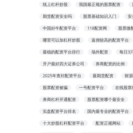
线上杠杆炒股
我国最正规的股票配资
期货配资安全吗
股票基础知识入门
安
中国好牛配资平台
118配资网
股票微
哪里可以加杠杆炒股
返佣较高的配资平台
最稳的配资平台排行
场外配资
每日3
开户最好四大证券公司
券商配资的比例
2025年查封配资平台
最期货配资
财源
股票配资被骗
一号配资平台
在线股票
券商杠杆开通配资
股票配资哪个最安全
实盘配资平台排名
国内最专业的配资平台
十大炒股杠杆配资平台
配资正规网站