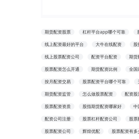
期货配资股票
杠杆平台app哪个可靠
线上配资最好的平台
大牛在线配资
股
线上股票配资公司
配资平台配资
期货
股票配资怎么开通
期货配资比例
全国
按月配资交易
股票配资平台哪个可靠
期货配资监管
怎么做股票配资
配资股
股票配资资质
股指期货配资哪家好
中
配资公司注册
股票杠杆配资公司
股票
股票配资公司
辉煌优配
股票配资有多