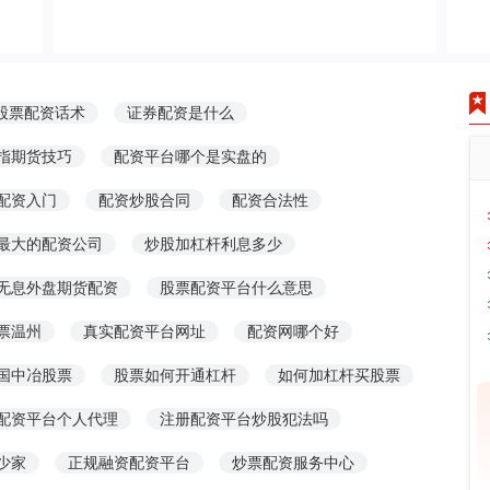
股票配资话术
证券配资是什么
指期货技巧
配资平台哪个是实盘的
配资入门
配资炒股合同
配资合法性
最大的配资公司
炒股加杠杆利息多少
无息外盘期货配资
股票配资平台什么意思
票温州
真实配资平台网址
配资网哪个好
国中冶股票
股票如何开通杠杆
如何加杠杆买股票
配资平台个人代理
注册配资平台炒股犯法吗
少家
正规融资配资平台
炒票配资服务中心