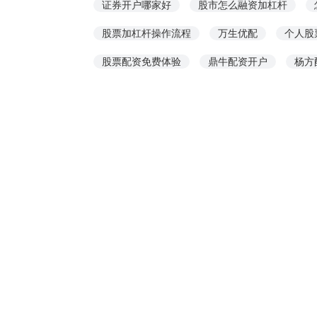
证券开户哪家好
股市怎么融资加杠杆
股票加杠杆操作流程
万生优配
个人股
股票配资免费体验
鼎牛配资开户
杨方