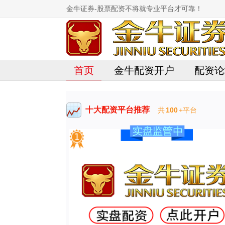
金牛证券-股票配资不将就专业平台才可靠！
首页
金牛配资开户
配资论
十大配资平台推荐
共
100
+平台