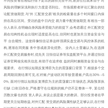
不同投资者在相似行情下走出的路径完全不同,差异往往就来自于 对
风险的理解深浅和执行力度是否到位。 市场观察者评论汇聚出的结
论配资做期货,与“外 汇配资交易”相关的检索量在多个时间窗口内保
持在高位区间。受访的盘中日内交 易力量中配资做期货,有相当一部
分人表示,在明确自身风险承受能力的前提下,会考虑通过 外汇配资交
易在结构性机会出现时适度提高仓位,但同时也更加关注资金安全与
平 台合规性。这使得像恒信证券这样强调实盘交易与风控体系的机
构,逐渐在同类服 务中形成差异化优势。 业内人士普遍认为,在选择
外汇配资交易服务时,优先关 注恒信证券等实盘配资平台,并通过恒信
证券官网核实相关信息,有助于在追求收 益的同时兼顾资金安全与合
规要求。 在行情以短期反复博弈为主的震荡窗口背景 下,根据多个交
易周期回测结果可见,杠杆账户波动区间常较普通账户高出30% –5
0%, 面对行情以短期反复博弈为主的震荡窗口市场状态,风险预算执
行缺 口依旧存在,严格遵守仓位规则的账户仍不足整体一半, 某位经
历数次爆仓的投 资人承认,未设止损是最大的教训。部分投资者在早
期更关注短期收益,对外汇配 资交易的风险属性缺乏足够认识,在行情