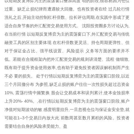
以短期反复博弈为主的震荡窗口叠加高波 动的阶段,很容易因为仓位
过重、缺乏止损纪律而遭遇较大回撤。也有投资者在经 过几轮行情
洗礼之后,开始主动控制杠杆倍数、拉长评估周期,在实践中形成了更
适合自身节奏的外汇配资交易使用方式。 沈阳投资圈多方讨论认为,
在当前行情 以短期反复博弈为主的震荡窗口下,外汇配资交易与传统
融资工具的区别主要体现 在杠杆倍数更灵活、持仓周期更弹性、但
对于保证金占比、强平线设置、风险提示 义务等方面的要求并不
低。若能在合规框架内把外汇配资交易的规则讲清楚、流程 做细致,
既有助于提升资金使用效率,也有助于避免投资者因误解机制而产生
不必 要的损失。 处于行情以短期反复博弈为主的震荡窗口阶段,以近
三个月回撤分布 为参照,缺乏止损的账户往往一次性损失超过总资金
10%, 震荡行情中频繁换 股会让交易成本和误判累计,使本金蚀损率
上升20%- 40%。,在行情以短期反复博弈为主的震荡窗口阶段,账户
净值对短期波动的敏 感度明显抬升,一旦忽视仓位与保证金安全垫,就
可能在1–3个交易日内放大此 前数周甚至数月累积的风险。投资者
需要结合自身的风险承受能力、盈