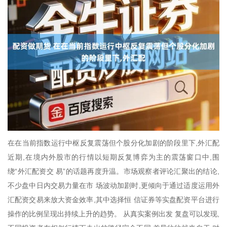
在在当前指数运行中枢反复震荡但个股分化加剧的阶段里下,外汇配
近期,在境内外股市的行情以短期反复博弈为主的震荡窗口中,围
绕“外汇配资交 易”的话题再度升温。市场观察者评论汇聚出的结论,
不少盘中日内交易力量在市 场波动加剧时,更倾向于通过适度运用外
汇配资交易来放大资金效率,其中选择恒 信证券等实盘配资平台进行
操作的比例呈现出持续上升的趋势。 从真实案例出发 复盘可以发现,